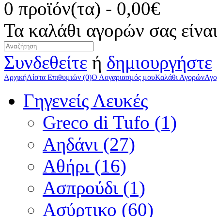
0 προϊόν(τα) - 0,00€
Τα καλάθι αγορών σας είναι
Συνδεθείτε
ή
δημιουργήστε
Αρχική
Λίστα Επιθυμιών (0)
Ο Λογαριασμός μου
Καλάθι Αγορών
Αγο
Γηγενείς Λευκές
Greco di Tufo (1)
Αηδάνι (27)
Αθήρι (16)
Ασπρούδι (1)
Ασύρτικο (60)