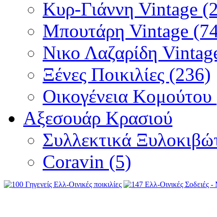
Κυρ-Γιάννη Vintage (
Μπουτάρη Vintage (74
Νικο Λαζαρίδη Vintage
Ξένες Ποικιλίες (236)
Οικογένεια Κομούτου 
Αξεσουάρ Κρασιού
Συλλεκτικά Ξυλοκιβώτ
Coravin (5)